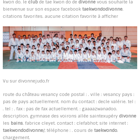
kwon do. le
club
de tae kwon do de
divonne
vous souhaite la
bienvenue sur son espace facebook
taekwondo
divonne
.
citations favorites. aucune citation favorite à afficher
Vu sur divonnejudo.fr
route du château vesancy code postal : . ville : vesancy pays :
pas de pays actuellement. nom du contact : decle valérie. tel :
. tel : . fax : pas de fax actuellement. : gaaaazwanadoo.
description. gymnase des voirons allée saintexupéry
divonne
les
bains
. fabrice cleyet. contact : clefabhot; site internet :
taekwondo
divonne
/; téléphone : . cours de
taekwondo
.
chargement.