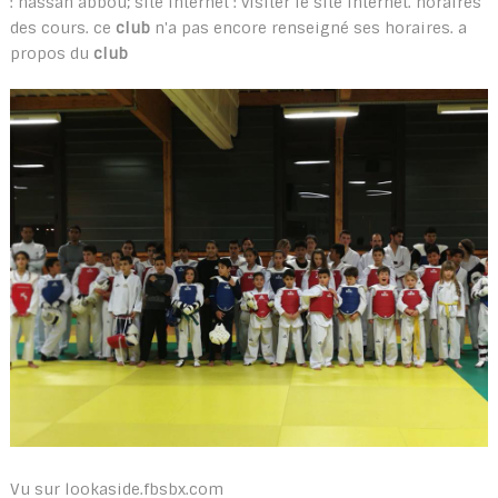
: hassan abbou; site internet : visiter le site internet. horaires
des cours. ce
club
n'a pas encore renseigné ses horaires. a
propos du
club
Vu sur lookaside.fbsbx.com