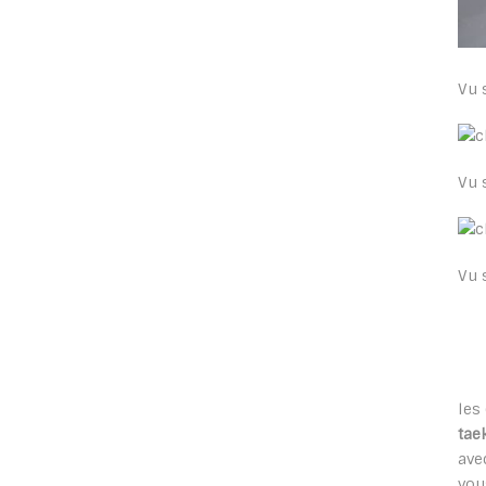
Vu 
Vu 
Vu 
les
tae
ave
vou