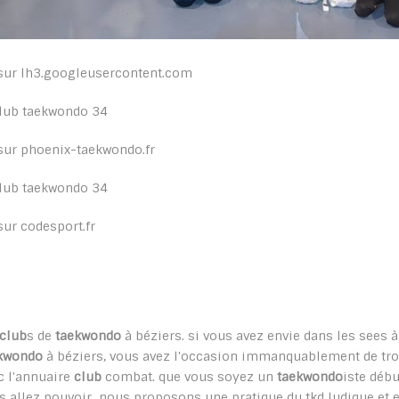
sur lh3.googleusercontent.com
sur phoenix-taekwondo.fr
sur codesport.fr
club
s de
taekwondo
à béziers. si vous avez envie dans les sees à
kwondo
à béziers, vous avez l'occasion immanquablement de tr
c l'annuaire
club
combat. que vous soyez un
taekwondo
iste débu
s allez pouvoir nous proposons une pratique du tkd ludique et ed