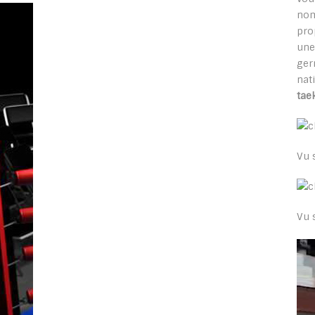
nom
pro
une
ge
nat
tae
Vu 
Vu 