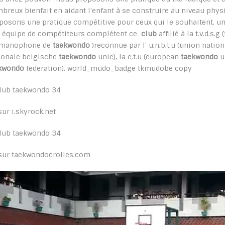
breux bienfait en aidant l'enfant à se construire au niveau phys
posons une pratique compétitive pour ceux qui le souhaitent. u
 équipe de compétiteurs complétent ce
club
affilié à la t.v.d.s.
rmanophone de
taekwondo
)reconnue par l' u.n.b.t.u (union natio
ionale belgische
taekwondo
unie), la e.t.u (european
taekwondo
un
kwondo
federation). world_mudo_badge tkmudobe copy
sur i.skyrock.net
sur taekwondocrolles.com