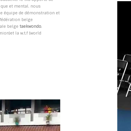
ique et mental. nous
ne équipe de démonstration et
g (fédération belge
nale belge
taekwondo
.
ion)et la w.t.f (world