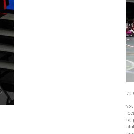
Vu 
vou
loc
ou 
clu
eric