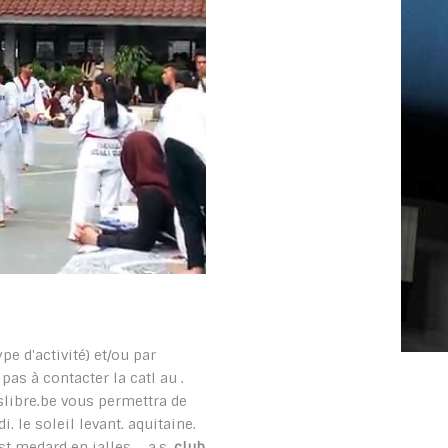
pe d'activité) et/ou par
 pas à contacter la catl au .
pslibre.be vous permettra de
i. le soleil levant. aquitaine.
st medard en jalles. .. a.s.
club