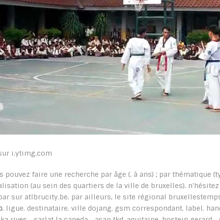
sur i.ytimg.com
s pouvez faire une recherche par âge (. à ans) ; par thématique (ty
alisation (au sein des quartiers de la ville de bruxelles). n'hésitez
par sur atlbrucity.be. par ailleurs, le site régional bruxellestem
b
. ligue. destinataire. ville dojang. gsm correspondant. label. hand
ka rives. . sarlat la caneda. . asap tkd. aquitaine. hostein gerard. . 