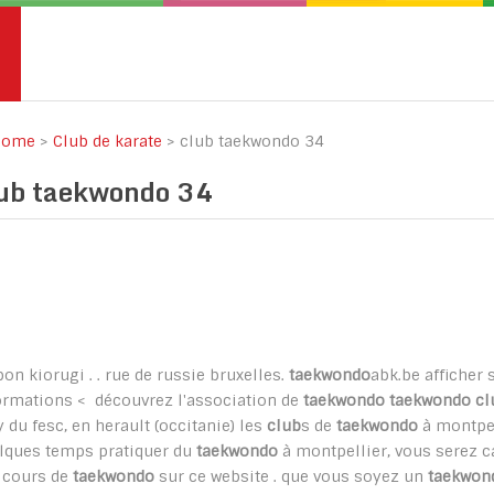
ome
>
Club de karate
>
club taekwondo 34
lub taekwondo 34
bon kiorugi . . rue de russie bruxelles.
taekwondo
abk.be afficher s
ormations < découvrez l'association de
taekwondo taekwondo cl
y du fesc, en herault (occitanie) les
club
s de
taekwondo
à montpel
lques temps pratiquer du
taekwondo
à montpellier, vous serez 
 cours de
taekwondo
sur ce website . que vous soyez un
taekwon