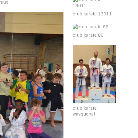
breux
club karate 13011
club karate 86
club karate
wasquehal