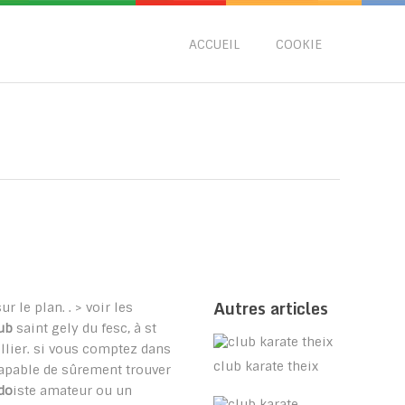
ACCUEIL
COOKIE
Autres articles
ur le plan. . > voir les
ub
saint gely du fesc, à st
lier. si vous comptez dans
club karate theix
capable de sûrement trouver
do
iste amateur ou un