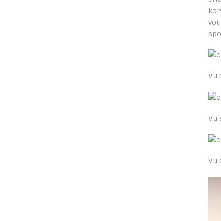
kor
vou
spo
Vu 
Vu 
Vu 