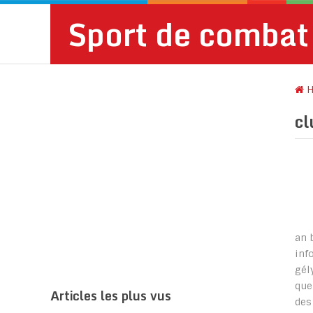
Sport de combat
H
c
an 
inf
gél
que
Articles les plus vus
des