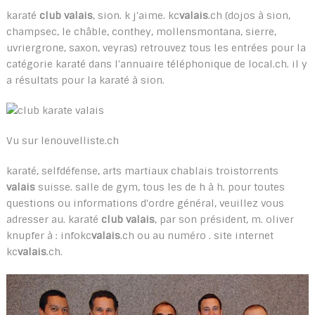
karaté
club valais
, sion. k j'aime. kc
valais
.ch (dojos à sion,
champsec, le châble, conthey, mollensmontana, sierre,
uvriergrone, saxon, veyras) retrouvez tous les entrées pour la
catégorie karaté dans l'annuaire téléphonique de local.ch. il y
a résultats pour la karaté à sion.
Vu sur lenouvelliste.ch
karaté, selfdéfense, arts martiaux chablais troistorrents
valais
suisse. salle de gym, tous les de h à h. pour toutes
questions ou informations d'ordre général, veuillez vous
adresser au. karaté
club valais
, par son président, m. oliver
knupfer à : infokc
valais
.ch ou au numéro . site internet
kc
valais
.ch.