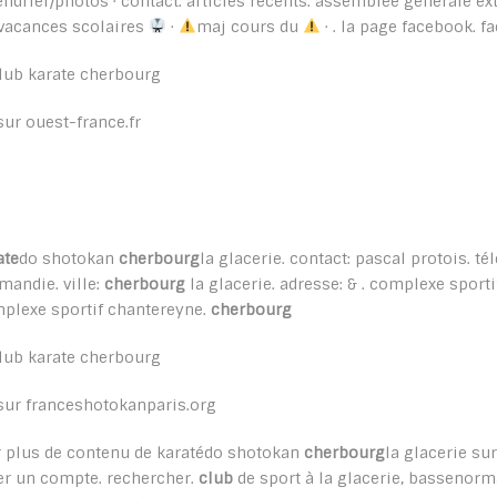
endrier/photos · contact. articles récents. assemblée générale ex
vacances scolaires
·
maj cours du
· . la page facebook. fa
sur ouest-france.fr
ate
do shotokan
cherbourg
la glacerie. contact: pascal protois. té
mandie. ville:
cherbourg
la glacerie. adresse: & . complexe sportif
plexe sportif chantereyne.
cherbourg
sur franceshotokanparis.org
r plus de contenu de karatédo shotokan
cherbourg
la glacerie su
er un compte. rechercher.
club
de sport à la glacerie, bassenorma