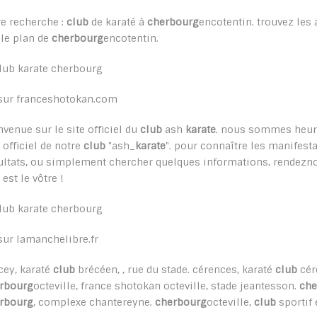
re recherche :
club
de karaté à
cherbourg
encotentin. trouvez les
 le plan de
cherbourg
encotentin.
sur franceshotokan.com
nvenue sur le site officiel du
club
ash
karate
. nous sommes heure
e officiel de notre
club
"ash_
karate
". pour connaître les manifesta
ultats, ou simplement chercher quelques informations, rendezno
 est le vôtre !
sur lamanchelibre.fr
cey, karaté
club
brécéen, , rue du stade. cérences, karaté
club
cére
rbourg
octeville, france shotokan octeville, stade jeantesson.
che
rbourg
, complexe chantereyne.
cherbourg
octeville,
club
sportif 