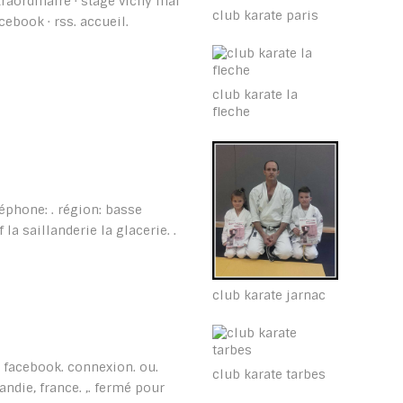
traordinaire · stage vichy mai
club karate paris
cebook · rss. accueil.
club karate la
fleche
léphone: . région: basse
 la saillanderie la glacerie. .
club karate jarnac
r facebook. connexion. ou.
club karate tarbes
ndie, france. ,. fermé pour