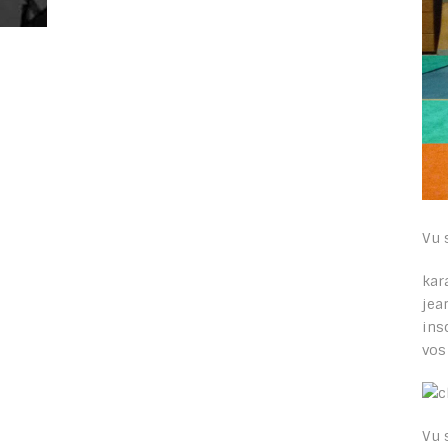
Vu 
kar
jea
ins
vos
Vu 