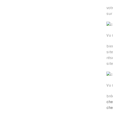
vot
sur
Vu 
bie
sit
rés
site
Vu 
bré
che
che