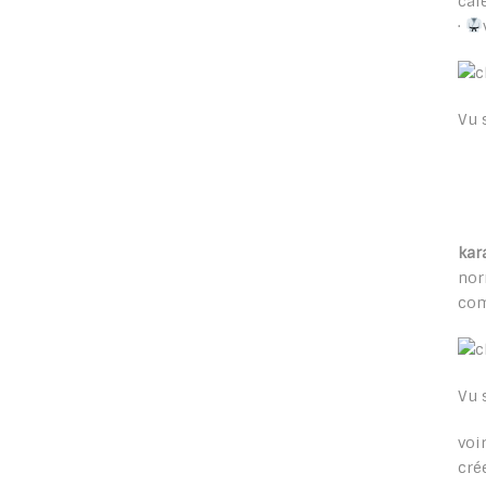
cal
·
Vu 
kar
nor
com
Vu 
voi
cré