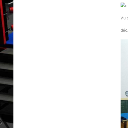
Vu 
déc