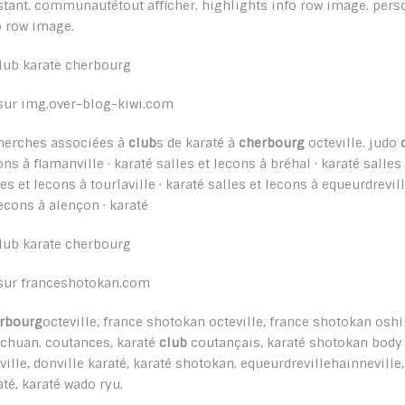
nstant. communautétout afficher. highlights info row image. per
o row image.
sur img.over-blog-kiwi.com
herches associées à
club
s de karaté à
cherbourg
octeville. judo
ons à flamanville · karaté salles et lecons à bréhal · karaté salles
les et lecons à tourlaville · karaté salles et lecons à equeurdrevill
lecons à alençon · karaté
sur franceshotokan.com
rbourg
octeville, france shotokan octeville, france shotokan oshi
 chuan. coutances, karaté
club
coutançais, karaté shotokan body 
ville, donville karaté, karaté shotokan. equeurdrevillehainneville
até, karaté wado ryu.