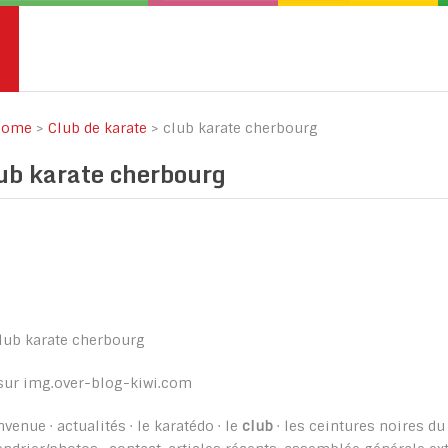
ome
>
Club de karate
>
club karate cherbourg
ub karate cherbourg
sur img.over-blog-kiwi.com
nvenue · actualités · le karatédo · le
club
· les ceintures noires d