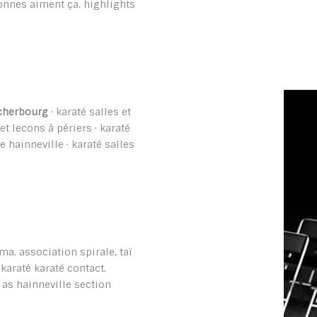
sonnes aiment ça. highlights
cherbourg
· karaté salles et
 et lecons à périers · karaté
e hainneville · karaté salles
ma. association spirale, taï
karaté karaté contact.
, as hainneville section