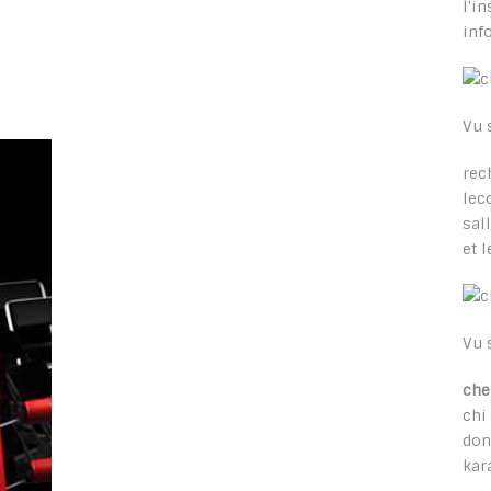
l'i
inf
Vu 
rec
lec
sal
et 
Vu 
che
chi
don
kar