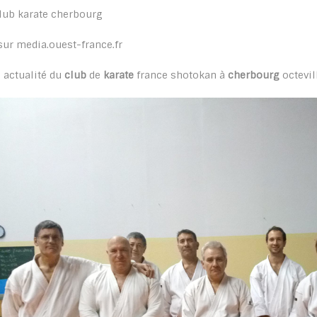
sur media.ouest-france.fr
. actualité du
club
de
karate
france shotokan à
cherbourg
octevil