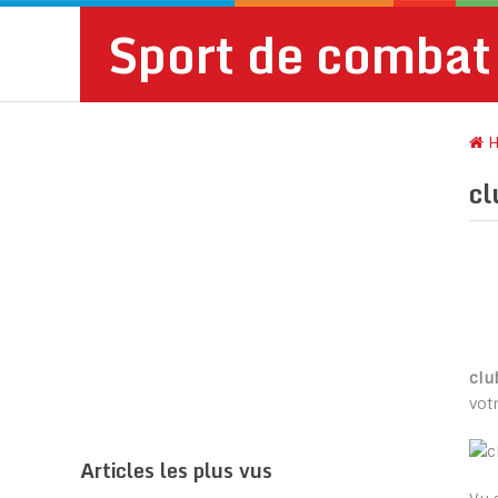
Sport de combat
H
cl
clu
vot
Articles les plus vus