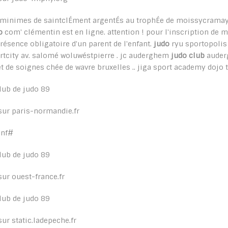
 minimes de saintclÉment argentÉs au trophÉe de moissycramaye
o
com' clémentin est en ligne. attention ! pour l'inscription de m
présence obligatoire d'un parent de l'enfant.
judo
ryu sportopolis a
rtcity av. salomé woluwéstpierre . jc auderghem
judo club
auderg
êt de soignes chée de wavre bruxelles .. jiga sport academy dojo 
sur paris-normandie.fr
anf#
sur ouest-france.fr
sur static.ladepeche.fr