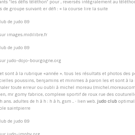
ants "les défis téléthon" pour , reversés intégralement au téléthon
is de groupe suivant: er défi : « la course lire la suite
sur images.midilibre.fr
sur judo-dojo-bourgogne.org
 et sont à la rubrique «année ». tous les résultats et photos de
icielles poussins, benjamins et minimes à paron les et sont à la 
naler toute erreur ou oubli à michel moreau (michel.moreauco
ien, mr gomy fabrice, complexe sportif de roux rue des couturelle
h ans. adultes de h à h : h à h, gsm .. · lien web.
judo club
optimal,
cole saintpierre
sur judo-imphy.org