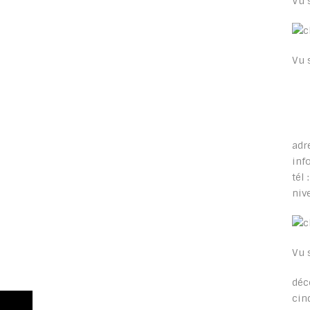
Vu 
Vu 
adr
inf
tél
niv
Vu 
déc
cin