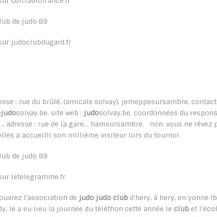
sur cdn.radiofrance.fr
sur judoclubdugard.fr
esse : rue du brûlé, (amicale solvay). jemeppesursambre. contact: al
o
judo
solvay.be. site web :
judo
solvay.be. coordonnées du respons
 : .. adresse : rue de la gare, . hamsursambre. non. vous ne rêvez 
elles a accueilli son millième visiteur lors du tournoi
sur letelegramme.fr
ouvrez l'association de
judo judo club
d'hery, à hery, en yonne 
dy. le a eu lieu la journée du téléthon cette année le
club
et l'éco