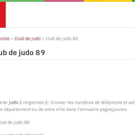
ome
>
Club de judo
>
club de judo 89
ub de judo 89
b
de
judo
à migennes () : trouver les numéros de téléphone et ad
re département ou de votre ville dans l'annuaire pagesjaunes.