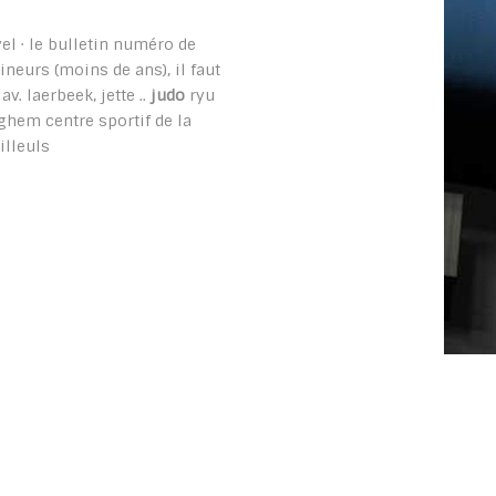
l · le bulletin numéro de
ineurs (moins de ans), il faut
v. laerbeek, jette ..
judo
ryu
hem centre sportif de la
tilleuls