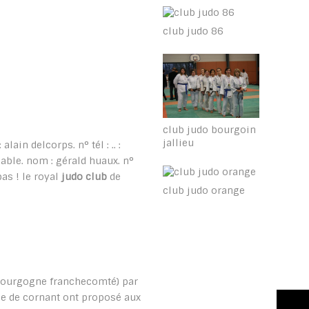
club judo 86
club judo bourgoin
jallieu
ain delcorps. n° tél : .. :
able. nom : gérald huaux. n°
pas ! le royal
judo club
de
club judo orange
(bourgogne franchecomté) par
le de cornant ont proposé aux