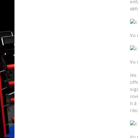
enf
déf
Vu 
Vu 
les
off
sig
rov
h à 
l'é
Vu 