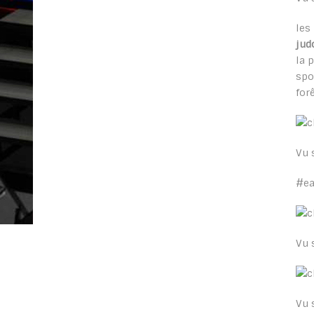
les
jud
la 
spo
for
Vu 
#e
Vu 
Vu 