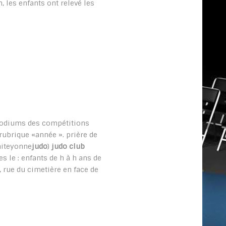
, les enfants ont relevé les
s podiums des compétitions
rubrique «année ». prière de
miteyonne
judo
)
judo club
s le : enfants de h à h ans de
 rue du cimetière en face de