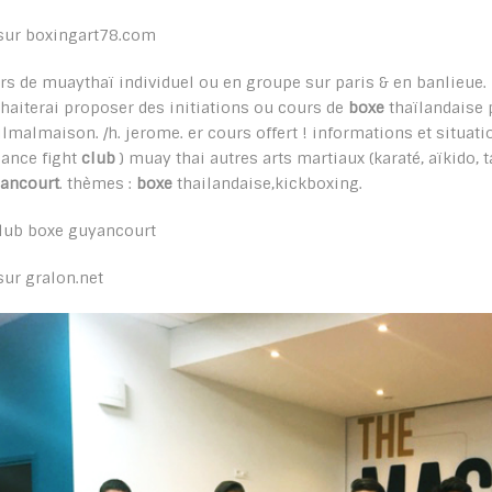
sur boxingart78.com
rs de muaythaï individuel ou en groupe sur paris & en banlieu
haiterai proposer des initiations ou cours de
boxe
thaïlandaise 
ilmalmaison. /h. jerome. er cours offert ! informations et situatio
liance fight
club
) muay thai autres arts martiaux (karaté, aïkido, 
ancourt
. thèmes :
boxe
thailandaise,kickboxing.
sur gralon.net