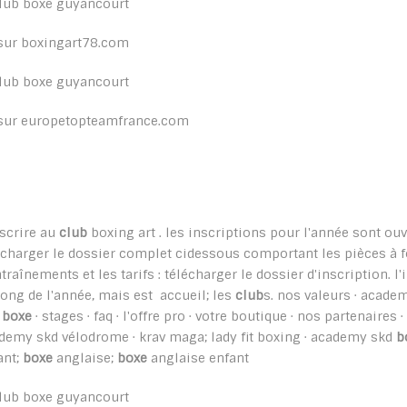
sur boxingart78.com
sur europetopteamfrance.com
nscrire au
club
boxing art . les inscriptions pour l'année sont ou
écharger le dossier complet cidessous comportant les pièces à fo
ntraînements et les tarifs : télécharger le dossier d'inscription. l
long de l'année, mais est accueil; les
club
s. nos valeurs · acad
d
boxe
· stages · faq · l'offre pro · votre boutique · nos partenaires 
demy skd vélodrome · krav maga; lady fit boxing · academy skd
b
ant;
boxe
anglaise;
boxe
anglaise enfant