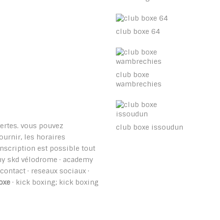
club boxe 64
club boxe
wambrechies
vertes. vous pouvez
club boxe issoudun
urnir, les horaires
'inscription est possible tout
emy skd vélodrome · academy
· contact · reseaux sociaux ·
oxe
· kick boxing; kick boxing