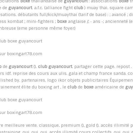
ociations
boxe
thailandaise de
guyancourt
: associations
boxe
th
le de
guyancourt
. a.f.c. (alliance fight
club
) muay thai. square cam
isations. débutants full/kick/muaythai (tarif de base) : ; avancé ;
ness kombat ; mini‐fighters ;
boxe
anglaise /; ‐ ans ‐; ancienneté (
breuse (eme personne même foyer)
sur boxingart78.com
b
de
guyancourt
().
club guyancourt
. partager cette page. repost 
rs idf. reprise des cours aux ulis. gala et champ france sanda. c
lished by. partenaires. logo ikor objets publicitaires Équipements 
rainement élite du boxing art , le
club
de
boxe
américaine de
guy
sur boxingart78.com
re meilleure vente. classique, premium (), gold (). accès illimité
sstraining, oui, oui, oui. accès illimité cours collectifs, oui, oui,