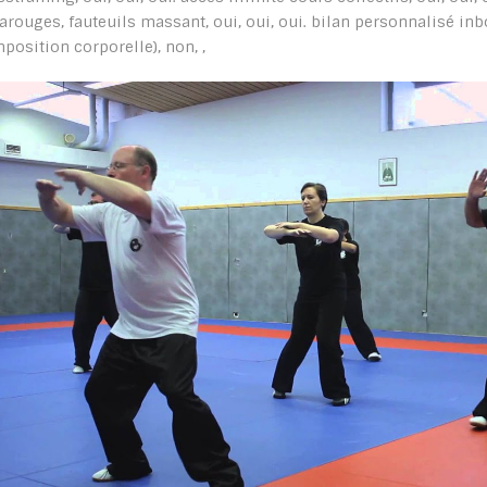
rarouges, fauteuils massant, oui, oui, oui. bilan personnalisé in
position corporelle), non, ,