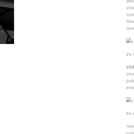
ass
vil
cot
fit
nom
Vu 
clu
cou
pub
ent
Vu 
not
cro