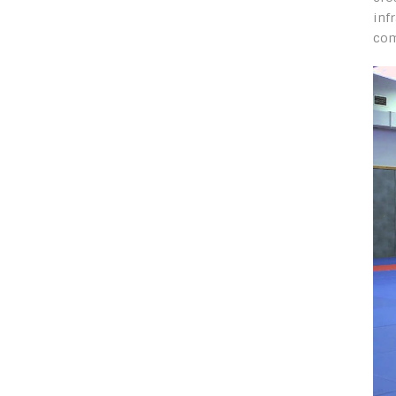
inf
com