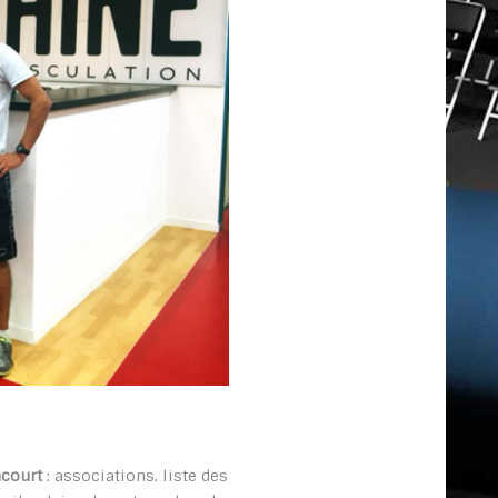
court
: associations. liste des