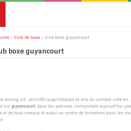
ome
>
Club de boxe
>
club boxe guyancourt
ub boxe guyancourt
le boxing art : activitÉs pugilistiques et arts du combat. créé en 
ué sur
guyancourt
, dans les yvelines, comportant aujourd'hui un
s et de tous niveaux et aussi un centre de formation pour les in
te