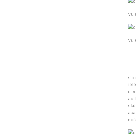
Vu 
Vu 
s'i
tél
d'e
au 
sk
aca
enf