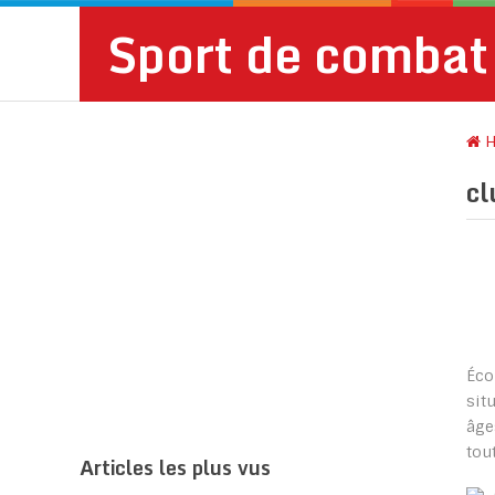
Sport de combat
H
cl
Éco
sit
âge
tou
Articles les plus vus