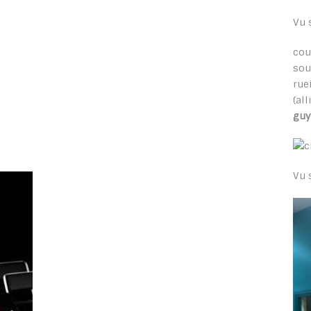
Vu 
cou
sou
rue
(al
guy
Vu 