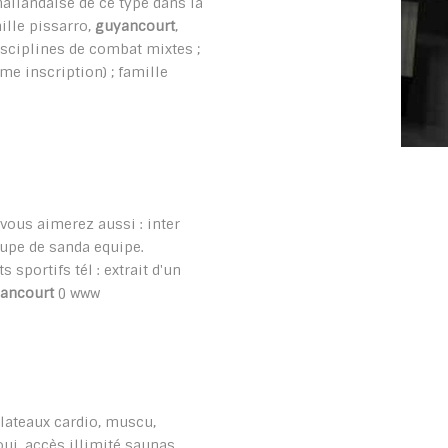
ailandaise de ce type dans la
ille pissarro,
guyancourt
,
 disciplines de combat mixtes ;
eme inscription) ; famille
. vous aimerez aussi : inter
oupe de sanda equipe.
sportifs tél : extrait d'un
ancourt
() www
 plateaux cardio, muscu,
 oui. accès illimité saunas