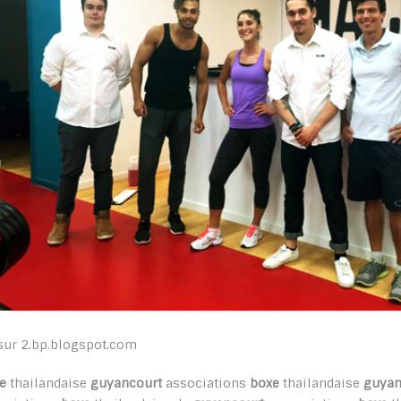
sur 2.bp.blogspot.com
e
thailandaise
guyancourt
associations
boxe
thailandaise
guyan