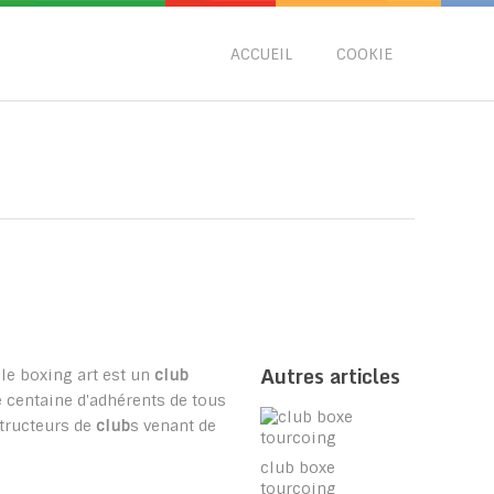
ACCUEIL
COOKIE
Autres articles
, le boxing art est un
club
e centaine d'adhérents de tous
structeurs de
club
s venant de
club boxe
tourcoing